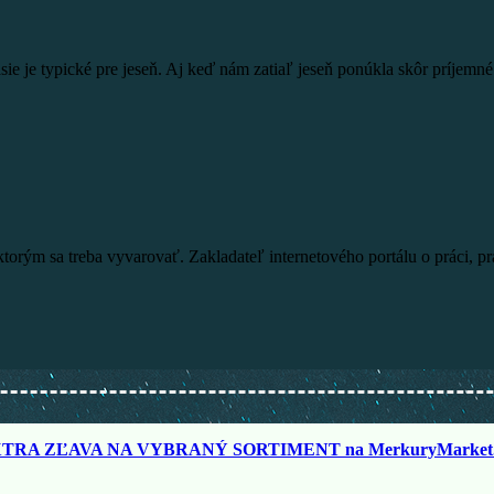
sie je typické pre jeseň. Aj keď nám zatiaľ jeseň ponúkla skôr príjem
rým sa treba vyvarovať. Zakladateľ internetového portálu o práci, prac
TRA ZĽAVA NA VYBRANÝ SORTIMENT na MerkuryMarket.