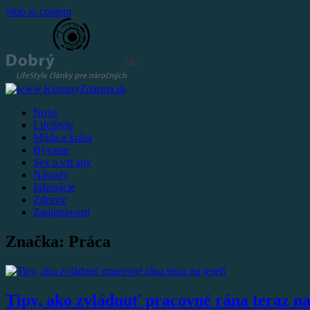
Skip to content
Nové
LifeStyle
Móda a krása
Bývanie
Sex a vzťahy
Návody
Inšpirácie
Zdravie
Zaujímavosti
Značka: Práca
Tipy, ako zvládnuť pracovné rána teraz na