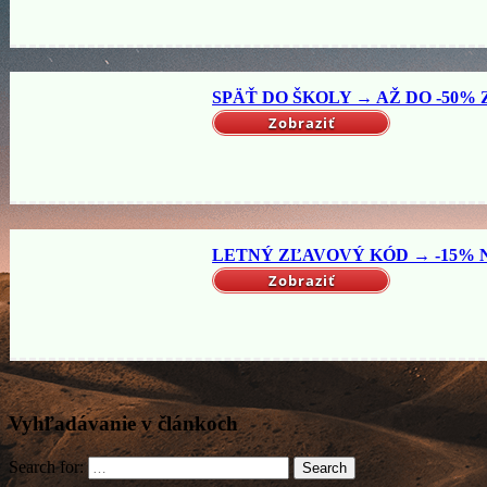
SPÄŤ DO ŠKOLY → AŽ DO -50% Z
Zobraziť
LETNÝ ZĽAVOVÝ KÓD → -15% NA
Zobraziť
Vyhľadávanie v článkoch
Search for:
Search