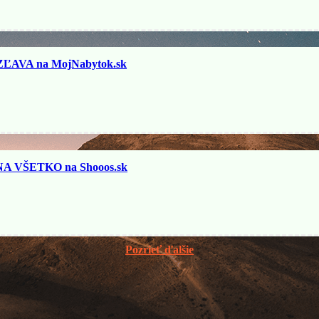
ĽAVA na MojNabytok.sk
 VŠETKO na Shooos.sk
Pozrieť ďalšie