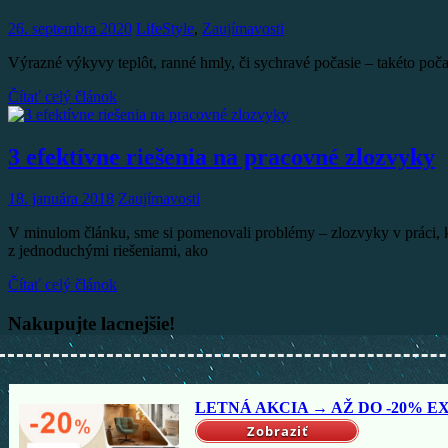
26. septembra 2020
LifeStyle
,
Zaujímavosti
Výrazné výkyvy teplôt, ranné hmly, či sychravé počasie – takéto poča
Čítať celý článok
3 efektívne riešenia na pracovné zlozvyky
18. januára 2018
Zaujímavosti
V minulom článku, sme si pomenovali problémy – zlozvyky v práci, kto
z jednoduchými riešeniami, ako
Čítať celý článok
Nakupujte lacnejšie!
LETNÁ AKCIA → AŽ DO -20% EX
Zobraziť