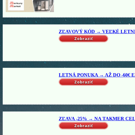
ZĽAVOVÝ KÓD → VEĽKÉ LETNÉ 
Zobraziť
LETNÁ PONUKA → AŽ DO -60€ EX
Zobraziť
ZĽAVA -25% → NA TAKMER CELÝ
Zobraziť