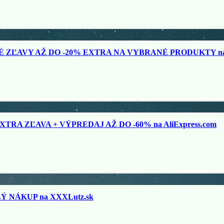
ZĽAVY AŽ DO -20% EXTRA NA VYBRANÉ PRODUKTY na N
TRA ZĽAVA + VÝPREDAJ AŽ DO -60% na AliExpress.com
 NÁKUP na XXXLutz.sk