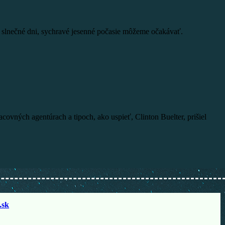
né slnečné dni, sychravé jesenné počasie môžeme očakávať.
ovných agentúrach a tipoch, ako uspieť, Clinton Buelter, prišiel
sk