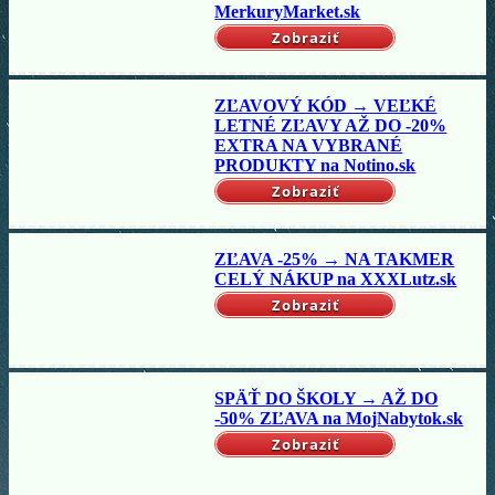
MerkuryMarket.sk
Zobraziť
ZĽAVOVÝ KÓD → VEĽKÉ
LETNÉ ZĽAVY AŽ DO -20%
EXTRA NA VYBRANÉ
PRODUKTY na Notino.sk
Zobraziť
ZĽAVA -25% → NA TAKMER
CELÝ NÁKUP na XXXLutz.sk
Zobraziť
SPÄŤ DO ŠKOLY → AŽ DO
-50% ZĽAVA na MojNabytok.sk
Zobraziť