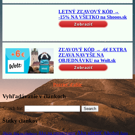
LETNÝ ZĽAVOVÝ KÓD →
-15% NA VŠETKO na Shooos.sk
Zobraziť
ZĽAVOVÝ KÓD → -6€ EXTRA
ZĽAVA NAVYŠE NA
OBJEDNÁVKU na Wolt.sk
Zobraziť
Pozrieť ďalšie
Vyhľadávanie v článkoch
Search for:
Search
Štítky článkov
Ako ušetriť
Ako na upratovanie
Alkohol
Akcie
Auto
Ako na hlodavce