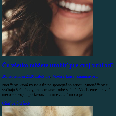
Čo všetko môžete urobiť pre svoj vzhľad?
20. septembra 2020
LifeStyle
,
Móda a krása
,
Zaujímavosti
Niet ženy, ktorá by bola úplne spokojná so sebou. Mnohé ženy si
vyčítajú širšie boky, mnohé zase hrubé stehná. Ak chceme spraviť
niečo so svojou postavou, musíme začať niečo pre
Čítať celý článok