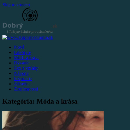
Skip to content
Nové
LifeStyle
Móda a krása
Bývanie
Sex a vzťahy
Návody
Inšpirácie
Zdravie
Zaujímavosti
Kategória: Móda a krása