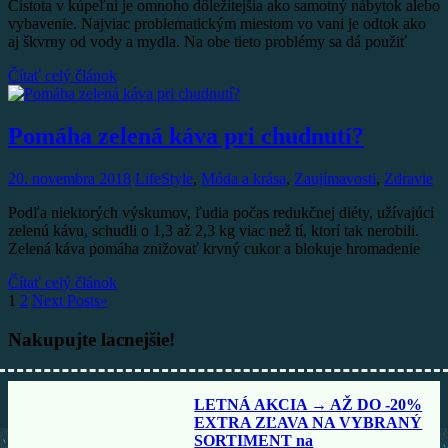
Čistota v kúpeľni je omnoho dôležitejšia ako samotný nábytok alebo
vybavenie. Najviac problematickým miestom vo vani je odtok ako
aj škvrny od vody a mydla. Na obe tieto problémy sa dá použiť
Čítať celý článok
Pomáha zelená káva pri chudnutí?
20. novembra 2018
LifeStyle
,
Móda a krása
,
Zaujímavosti
,
Zdravie
Podľa niektorých výskumov, ľudia počas redukčnej diéty, užívajúci
zelenú kávu, schudli o 1,3 až 2,3 kg viac než tí, ktorí tak nerobili.
Zelená káva pomáha znižovať krvný cukor a blokuje hromadenie
Čítať celý článok
1
2
Next Posts
»
Nakupujte lacnejšie!
LETNÁ AKCIA → AŽ DO -20%
EXTRA ZĽAVA NA VYBRANÝ
SORTIMENT na