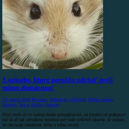
3 spôsoby, ktoré pomôžu udržať myši
mimo domácnosť
14. marca 2020
Bývanie
,
Inšpirácie
,
LifeStyle
,
Móda a krása
,
Návody
,
Sex a vzťahy
,
Zdravie
Hoci myši sú vo vašom dome nehygienické, na rozdiel od potkanov
nie sú až tak závažnou hrozbou pre vaše celkové zdravie. Je známe,
že ohrýzajú elektrické drôty a robia otvory