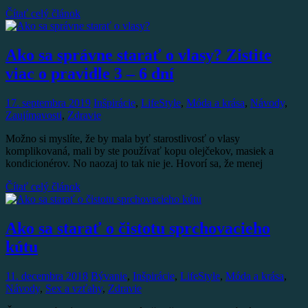
Čítať celý článok
Ako sa správne starať o vlasy? Zistite
viac o pravidle 3 – 6 dní
17. septembra 2019
Inšpirácie
,
LifeStyle
,
Móda a krása
,
Návody
,
Zaujímavosti
,
Zdravie
Možno si myslíte, že by mala byť starostlivosť o vlasy
komplikovaná, mali by ste používať kopu olejčekov, masiek a
kondicionérov. No naozaj to tak nie je. Hovorí sa, že menej
Čítať celý článok
Ako sa starať o čistotu sprchovacieho
kútu
11. decembra 2018
Bývanie
,
Inšpirácie
,
LifeStyle
,
Móda a krása
,
Návody
,
Sex a vzťahy
,
Zdravie