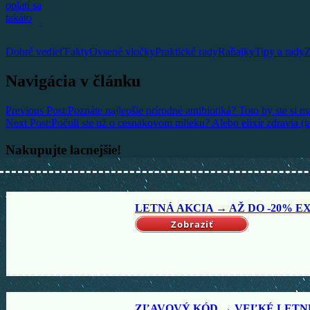
Dobré vedieť
Fakty
Ovsené vločky
Praktické rady
Raňajky
Tipy a rady
Z
Navigácia v článku
Previous Post:
Poznáte najlepšie prírodné antibiotiká? Toto by ste si m
Next Post:
Počuli ste už o cesnakovom mlieku? Alebo elixír zdravia (
Nakupujte lacnejšie!
LETNÁ AKCIA → AŽ DO -20% EX
Zobraziť
ZĽAVOVÝ KÓD → VEĽKÉ LETNÉ 