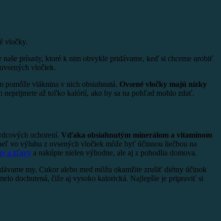
é vločky.
 naše prísady, ktoré k nim obvykle pridávame, keď si chceme urobiť
 ovsených vločiek.
m pomôže vláknina v nich obsiahnutá.
Ovsené vločky majú nízky
m neprijmete až toľko kalórií, ako by sa na pohľad mohlo zdať.
srdcových ochorení.
Vďaka obsiahnutým minerálom a vitamínom
eľ vo výluhu z ovsených vločiek môže byť účinnou liečbou na
y a zľavy
a nakúpte nielen výhodne, ale aj z pohodlia domova.
 pridávame my. Cukor alebo med môžu okamžite zrušiť diétny účinok
lo dochutená, čiže aj vysoko kalorická. Najlepšie je pripraviť si