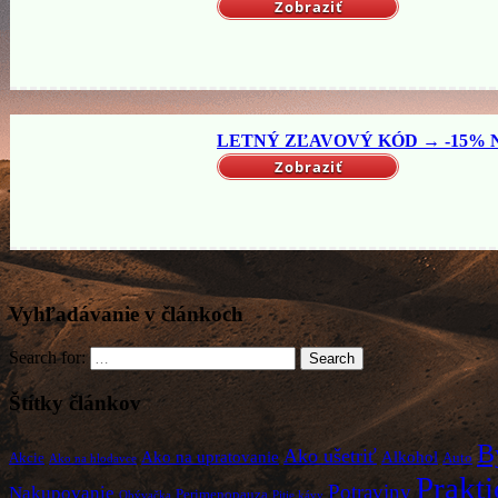
Zobraziť
LETNÝ ZĽAVOVÝ KÓD → -15% NA
Zobraziť
Vyhľadávanie v článkoch
Search for:
Search
Štítky článkov
B
Ako ušetriť
Ako na upratovanie
Alkohol
Akcie
Auto
Ako na hlodavce
Prakti
Potraviny
Nakupovanie
Perimenopauza
Obývačka
Pitie kávy