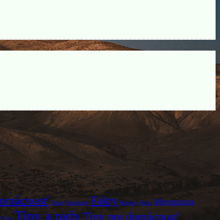
omácnosť
Fakty
Menopauza
Dvere
Facebook
Kupóny
Káva
Tipy a rady
Tipy pre domácnosť
y
Test