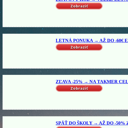
Zobraziť
LETNÁ PONUKA → AŽ DO -60€ EX
Zobraziť
ZĽAVA -25% → NA TAKMER CELÝ
Zobraziť
SPÄŤ DO ŠKOLY → AŽ DO -50% Z