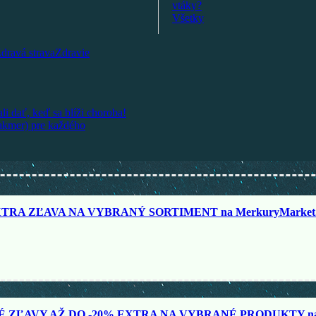
dravá strava
Zdravie
ali dať, keď sa blíži choroba!
takmer) pre každého
TRA ZĽAVA NA VYBRANÝ SORTIMENT na MerkuryMarket.
ZĽAVY AŽ DO -20% EXTRA NA VYBRANÉ PRODUKTY na N