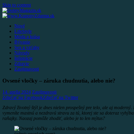
Skip to content
Nové
LifeStyle
Móda a krása
Bývanie
Sex a vzťahy
Návody
Inšpirácie
Zdravie
Zaujímavosti
Ovsené vločky – záruka chudnutia, alebo nie?
14. apríla 2024
Zaujímavosti
Zdieľať na Facebook
Zdieľať na Twitter
Zdravý životný štýl je dnes nielen prospešný pre telo, ale aj moderný
vymeníte mastnú a nezdravú stravu za tú, ktorej ste sa doteraz vyh
raňajky. Naozaj pomôže zhodiť, alebo je to len mýtus?
(zdroj: unsplash.com)