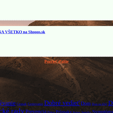
 VŠETKO na Shooos.sk
Pozrieť ďalšie
Dobré vedieť
D
ývanie
Dom
Cesnak
Cestovanie
Dom na kľúč
cké rady
Prevencia
Symptóm
Príznaky
Práca
Rolety
Sedačky