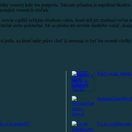
inky ovsenej kaše len podporia. Takouto prísadou je napríklad škorica. 
amotných ovsených vločiek.
a ovocie s príliš veľkým obsahom cukru, ktoré tiež pri chudnutí veľm
tučné alebo polotučné. Ak sa predsa len neviete sladkého vzdať, dosla
si jedlo, na ktoré máte práve chuť (a nemusia to byť len ovsené vločky
Prečo nepiť mlieko
Najomieľanejšia t
o si ju zariadiť?
Čo do krmítka pre 