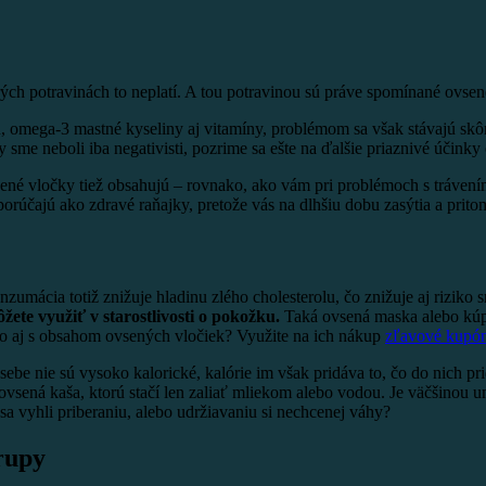
orých potravinách to neplatí. A tou potravinou sú práve spomínané ovsen
 omega-3 mastné kyseliny aj vitamíny, problémom sa však stávajú skôr
me neboli iba negativisti, pozrime sa ešte na ďalšie priaznivé účinky
né vločky tiež obsahujú – rovnako, ako vám pri problémoch s trávení
orúčajú ako zdravé raňajky, pretože vás na dlhšiu dobu zasýtia a prito
mácia totiž znižuje hladinu zlého cholesterolu, čo znižuje aj riziko 
ôžete využiť v starostlivosti o pokožku.
Taká ovsená maska alebo kúp
 aj s obsahom ovsených vločiek? Využite na ich nákup
zľavové kupón
 sebe nie sú vysoko kalorické, kalórie im však pridáva to, čo do nich
vsená kaša, ktorú stačí len zaliať mliekom alebo vodou. Je väčšinou ume
 sa vyhli priberaniu, alebo udržiavaniu si nechcenej váhy?
rupy