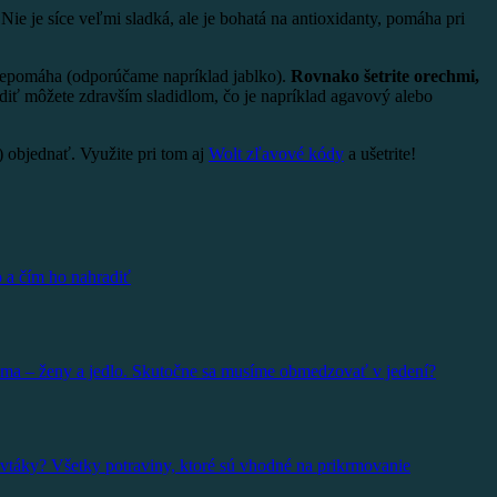
Nie je síce veľmi sladká, ale je bohatá na antioxidanty, pomáha pri
i nepomáha (odporúčame napríklad jablko).
Rovnako šetrite orechmi,
diť môžete zdravším sladidlom, čo je napríklad agavový alebo
) objednať. Využite pri tom aj
Wolt zľavové kódy
a ušetrite!
 a čím ho nahradiť
éma – ženy a jedlo. Skutočne sa musíme obmedzovať v jedení?
vtáky? Všetky potraviny, ktoré sú vhodné na prikrmovanie