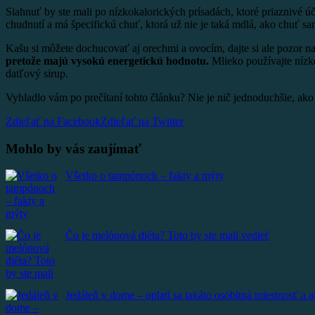
Siahnuť by ste mali po nízkokalorických prísadách, ktoré priaznivé úč
chudnutí a má špecifickú chuť, ktorá už nie je taká mdlá, ako chuť s
Kašu si môžete dochucovať aj orechmi a ovocím, dajte si ale pozor n
pretože majú vysokú energetickú hodnotu.
Mlieko používajte nízko
datľový sirup.
Vyhladlo vám po prečítaní tohto článku? Nie je nič jednoduchšie, ako 
Zdieľať na Facebook
Zdieľať na Twitter
Mohlo by vás zaujímať
Všetko o tampónoch – fakty a mýty
Čo je melónová diéta? Toto by ste mali vedieť
Jedáleň v dome – oplatí sa takáto osobitná miestnosť a ak