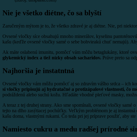
Nie je všetko diétne, čo sa blyští
Zaručeným mýtom je to, že všetko zdravé je aj diétne. Nie, pri niekt
Ovsené vločky síce obsahujú mnoho minerálov, kyselinu pantoténovú,
kašu (keďže ovsené vločky samé o sebe bohvieakú chuť nemajú). Aby s
Ak máte oslabenú imunitu, pomôcť vám môžu betaglukány, ktoré ovse
glykemický index a tiež nízky obsah sacharidov.
Práve preto sa odp
Najhoršia je instatntná
Ovsené vločky vám môžu pomôcť aj so zdravím vášho srdca – ich konzu
si vločky pripisujú aj hydratačné a protizápalové vlastnosti, čo m
podráždenú alebo suchú kožu. Hľadáte vhodné pleťové masky, možno
A teraz z tej druhej strany. Ako sme spomínali, ovsené vločky samé o
tejto na dlho zasýtiacej pochúťky. Veľkým problémom je aj instantná o
kašu doma, vlastnými rukami. Čo teda pri jej príprave použiť, aby ste
Namiesto cukru a medu radšej prírodné si