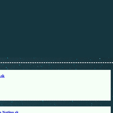
sk
otino.sk