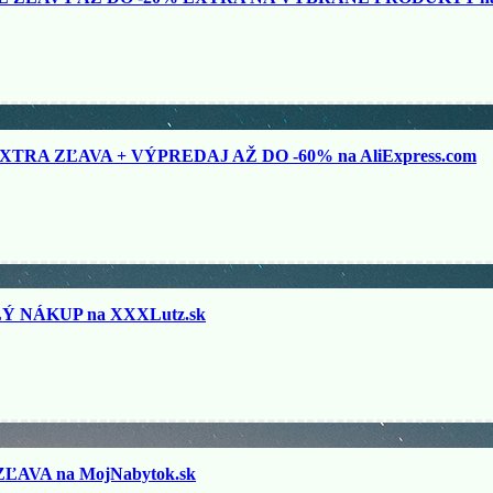
TRA ZĽAVA + VÝPREDAJ AŽ DO -60% na AliExpress.com
 NÁKUP na XXXLutz.sk
ĽAVA na MojNabytok.sk