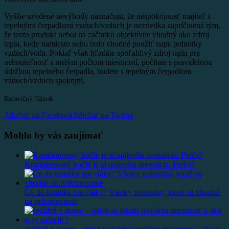
Vyššie uvedené nevýhody naznačujú, že nespokojnosť majiteľ s
tepelnými čerpadlami vzduch/vzduch je nezriedka zapríčinená tým,
že tento produkt nebol na začiatku objektívne vhodný ako zdroj
tepla, kedy namiesto neho bolo vhodné použiť napr. jednotky
vzduch/voda. Pokiaľ však hľadáte spoľahlivý zdroj tepla pre
nehnuteľnosť s malým počtom miestností, počítate s pravidelnou
údržbou tepelného čerpadla, budete s tepelným čerpadlom
vzduch/vzduch spokojní.
Komerčný článok
Zdieľať na Facebook
Zdieľať na Twitter
Mohlo by vás zaujímať
Kombinovaný kočík je tá najlepšia investícia. Prečo?
Čo do krmítka pre vtáky? Všetky potraviny, ktoré sú vhodné
na prikrmovanie
Jedáleň v dome – oplatí sa takáto osobitná miestnosť a ako si