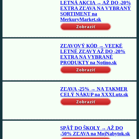
LETNÁ AKCIA → AŽ DO -20%
EXTRA ZĽAVA NA VYBRANÝ
SORTIMENT na
MerkuryMarket.sk
Zobraziť
ZĽAVOVÝ KÓD → VEĽKÉ
LETNÉ ZĽAVY AŽ DO -20%
EXTRA NA VYBRANÉ
PRODUKTY na Notino.sk
Zobraziť
ZĽAVA -25% → NA TAKMER
CELÝ NÁKUP na XXXLutz.sk
Zobraziť
SPÄŤ DO ŠKOLY → AŽ DO
-50% ZĽAVA na MojNabytok.sk