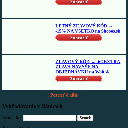
Zobraziť
LETNÝ ZĽAVOVÝ KÓD →
-15% NA VŠETKO na Shooos.sk
Zobraziť
ZĽAVOVÝ KÓD → -6€ EXTRA
ZĽAVA NAVYŠE NA
OBJEDNÁVKU na Wolt.sk
Zobraziť
Pozrieť ďalšie
Vyhľadávanie v článkoch
Search for:
Search