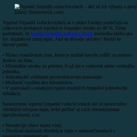
(zdroj: Shutterstock.com)
Tepelné čerpadlá vzduch/vzduch sa v rámci Európy podieľajú na
celkových predajoch tepelných čerpadiel zhruba zo 40 %. Treba
podotknúť, že
tepelné čerpadlá vzduch/vzduch
nezriedka slúžia ako
tzv. doplnkový zdroj tepla. Aké sú dôvody obľuby? Medzi tie
hlavné patria:
• Nízka obstarávacia cena, ktorú je možné navyše znížiť za pomoci
dotácie od štátu.
• Minimálne nároky na priestor, či už ide o vnútornú alebo vonkajšiu
jednotku.
• Jednoduché ovládanie prostredníctvom termostatu.
• Možnosť využitia ako klimatizácia.
• V porovnaní s ostatnými typmi tepelných čerpadiel jednoduchá
inštalácia.
Samozrejme, tepelné čerpadlá vzduch/vzduch nie sú univerzálne
vhodným zdrojom tepla, treba počítať aj s ich obmedzeniami
(nevýhodami), a to:
• Nezaisťuje ohrev teplej vody.
• Zhoršené možnosti distribúcie tepla v nehnuteľnostiach s
viacerými miestnosťami.