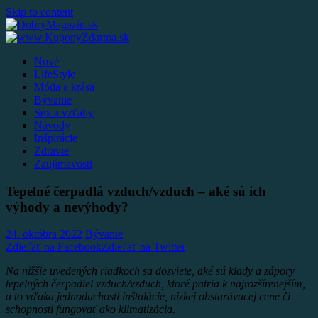
Skip to content
Nové
LifeStyle
Móda a krása
Bývanie
Sex a vzťahy
Návody
Inšpirácie
Zdravie
Zaujímavosti
Tepelné čerpadlá vzduch/vzduch – aké sú ich
výhody a nevýhody?
24. októbra 2022
Bývanie
Zdieľať na Facebook
Zdieľať na Twitter
Na nižšie uvedených riadkoch sa dozviete, aké sú klady a zápory
tepelných čerpadiel vzduch/vzduch, ktoré patria k najrozšírenejším,
a to vďaka jednoduchosti inštalácie, nízkej obstarávacej cene či
schopnosti fungovať ako klimatizácia.