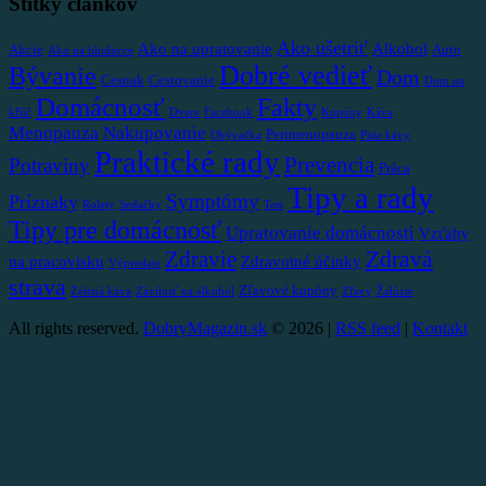
Štítky článkov
Ako ušetriť
Ako na upratovanie
Alkohol
Akcie
Auto
Ako na hlodavce
Dobré vedieť
Bývanie
Dom
Cesnak
Cestovanie
Dom na
Domácnosť
Fakty
kľúč
Dvere
Facebook
Kupóny
Káva
Menopauza
Nakupovanie
Perimenopauza
Obývačka
Pitie kávy
Praktické rady
Prevencia
Potraviny
Práca
Tipy a rady
Symptómy
Príznaky
Rolety
Sedačky
Test
Tipy pre domácnosť
Upratovanie domácnosti
Vzťahy
Zdravá
Zdravie
na pracovisku
Zdravotné účinky
Výpredaje
strava
Zľavové kupóny
Zelená káva
Závilosť na alkohol
Zľavy
Žalúzie
All rights reserved.
DobryMagazin.sk
© 2026 |
RSS feed
|
Kontakt