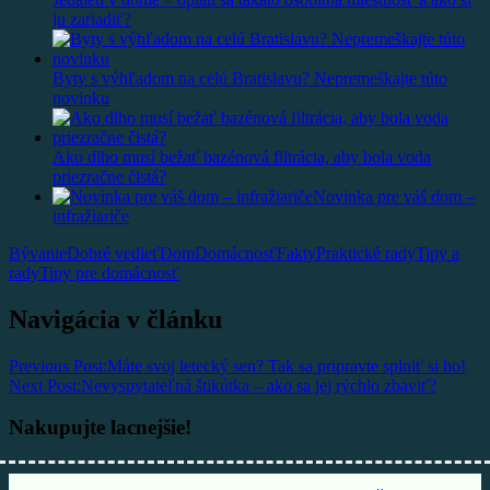
ju zariadiť?
Byty s výhľadom na celú Bratislavu? Nepremeškajte túto
novinku
Ako dlho musí bežať bazénová filtrácia, aby bola voda
priezračne čistá?
Novinka pre váš dom –
infražiariče
Bývanie
Dobré vedieť
Dom
Domácnosť
Fakty
Praktické rady
Tipy a
rady
Tipy pre domácnosť
Navigácia v článku
Previous Post:
Máte svoj letecký sen? Tak sa pripravte splniť si ho!
Next Post:
Nevyspytateľná štikútka – ako sa jej rýchlo zbaviť?
Nakupujte lacnejšie!